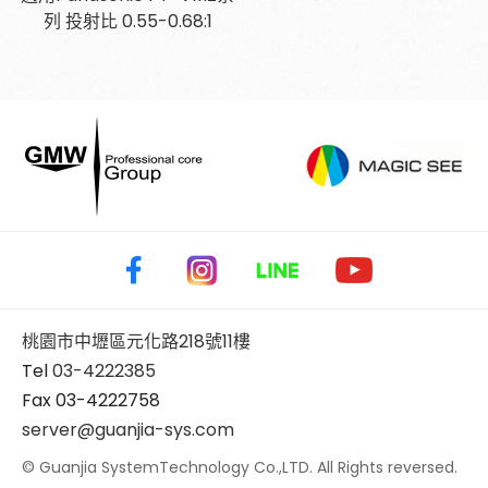
列 投射比 0.55-0.68:1
桃園市中壢區元化路218號11樓
Tel
03-4222385
Fax 03-4222758
server@guanjia-sys.com
© Guanjia SystemTechnology Co.,LTD. All Rights reversed.