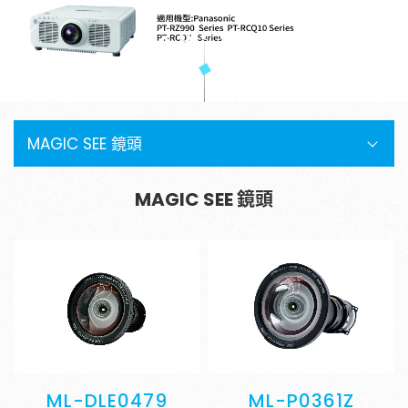
金字塔設備租賃
銀幕
全息金字塔
全息投影
顯示器
投影鏡頭
聯絡資訊
MAGIC SEE 鏡頭
5G無線影音傳輸器
聯絡我們
控制系統與影音設備
參觀預約
MAGIC SEE 鏡頭
4K高畫質抗光幕系列
請輸入關鍵字
SEARCH
ML-DLE0479
ML-P0361Z