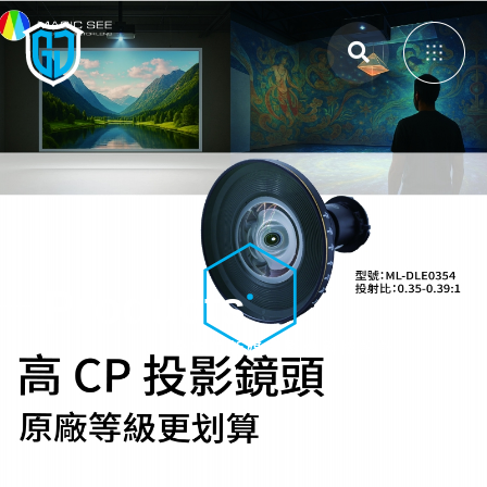
主選單
展覽展示設計
體感互動裝置
3D Mapping
Products
大畫面投影拼接
智能電控膜
全方位新媒體影像科技設計
全息影像系統
投影設備租賃
投影機