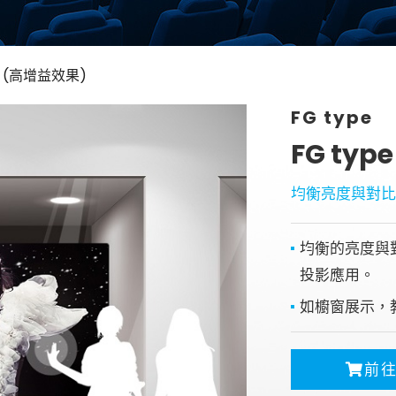
銀幕
全息金字塔
膜 (高增益效果)
全息投影
顯示器
FG type
投影鏡頭
FG ty
5G無線影音傳輸器
控制系統與影音設
均衡亮度與對
備
4K高畫質抗光幕系
均衡的亮度與
列
投影應用。
如櫥窗展示，
前