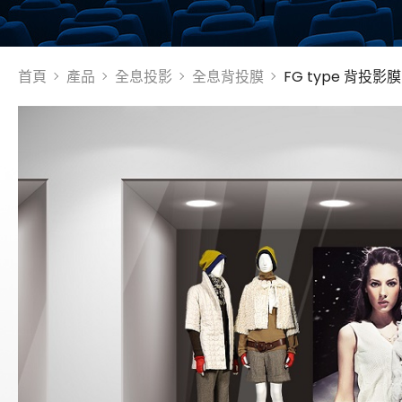
金字塔設備租賃
首頁
產品
全息投影
全息背投膜
FG type 背投影
聯絡資訊
聯絡我們
參觀預約