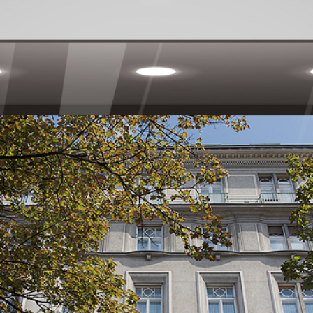
台中歌劇院
沉浸式投