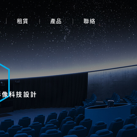
租賃
產品
聯絡
展覽展示設計
體感互動裝置
3D Mapping
大畫面投影拼接
影像科技設計
智能電控膜
全息影像系統
投影機