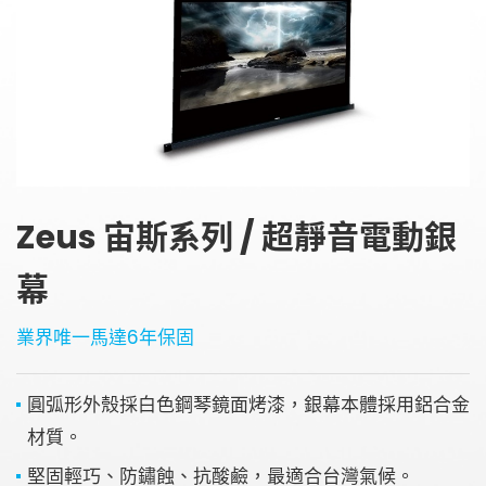
金字塔設備租賃
銀幕
全息金字塔
全息投影
顯示器
投影鏡頭
聯絡資訊
5G無線影音傳輸器
聯絡我們
控制系統與影音設備
Zeus 宙斯系列 / 超靜音電動銀
參觀預約
4K高畫質抗光幕系列
幕
請輸入關鍵字
業界唯一馬達6年保固
圓弧形外殼採白色鋼琴鏡面烤漆，銀幕本體採用鋁合金
SEARCH
材質。
堅固輕巧、防鏽蝕、抗酸鹼，最適合台灣氣候。