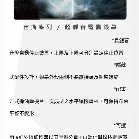
*具銀幕
升降自動停止裝置，上限及下限可分別設定停止位置
*隱藏
式配件設計，銀幕外殼兩側不暴露接頭及組裝螺絲
*配重
方式採油壓機台一次成型之水平鑲嵌重桿，可保持布幕
平整不變形
*可選
用IR紅外線遙控器以因應辦公室IT自動化與科技家庭環