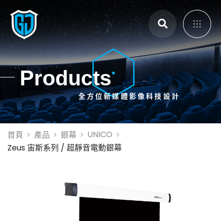
主選單
Products
全方位新媒體影像科技設計
展覽展示設計
體感互動裝置
3D Mapping
UNICO
首頁
產品
銀幕
大畫面投影拼接
Zeus 宙斯系列 / 超靜音電動銀幕
智能電控膜
全息影像系統
投影設備租賃
投影機