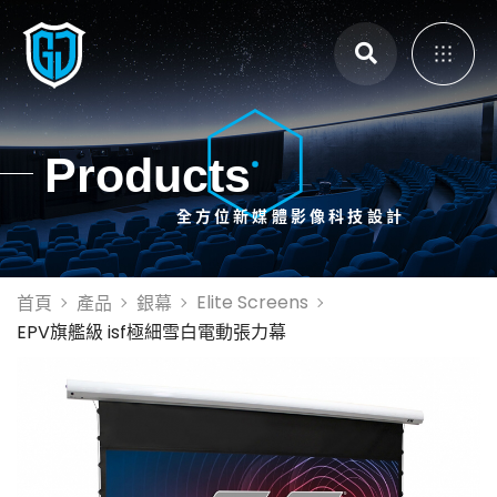
主選單
Products
全方位新媒體影像科技設計
展覽展示設計
體感互動裝置
3D Mapping
Elite Screens
首頁
產品
銀幕
大畫面投影拼接
EPV旗艦級 isf極細雪白電動張力幕
智能電控膜
全息影像系統
投影設備租賃
投影機