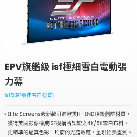
金字塔設備租賃
銀幕
全息金字塔
全息投影
顯示器
投影鏡頭
聯絡資訊
5G無線影音傳輸器
聯絡我們
控制系統與影音設備
EPV旗艦級 isf極細雪白電動張
參觀預約
4K高畫質抗光幕系列
請輸入關鍵字
力幕
isf認證最佳雪白材質!
SEARCH
Elite Screens最新款引進歐美HI-END頂級劇院材質，
獲得美國影像權威ISF機構所認證之4K/8K雪白布料，
更精準的逼真色彩，均衡的光譜效應，呈現絕美畫質。