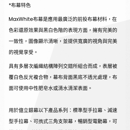
*布幕特色
MaxWhite布幕是應用最廣泛的前投布幕材料，在
色彩還原效果與黑白色階的表現方面，擁有完美的
一致性，圖像顯示清晰，並提供寬廣的視角與完美
的視覺享受。
具有多層次編織結構陣列交錯所組合而成，表層被
覆白色反光複合物，幕布背面黑底不透光處理，布
面可使用中性肥皂水或清水清潔表面。
用於億立銀幕以下產品系列：標準型手拉幕、減速
型手拉幕、可擕式三角支架幕，暢銷型電動幕，可