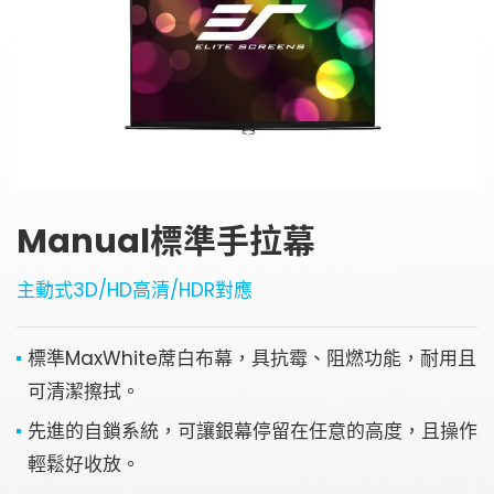
金字塔設備租賃
銀幕
全息金字塔
全息投影
顯示器
投影鏡頭
聯絡資訊
5G無線影音傳輸器
聯絡我們
控制系統與影音設備
Manual標準手拉幕
參觀預約
4K高畫質抗光幕系列
主動式3D/HD高清/HDR對應
標準MaxWhite蓆白布幕，具抗霉、阻燃功能，耐用且
可清潔擦拭。
先進的自鎖系統，可讓銀幕停留在任意的高度，且操作
輕鬆好收放。