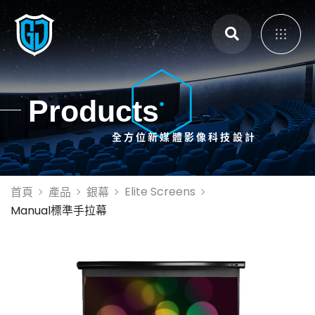
主選單
Products
全方位新媒體影像科技設計
展覽展示設計
體感互動裝置
3D Mapping
Elite Screens
首頁
產品
銀幕
大畫面投影拼接
Manual標準手拉幕
智能電控膜
全息影像系統
投影設備租賃
投影機