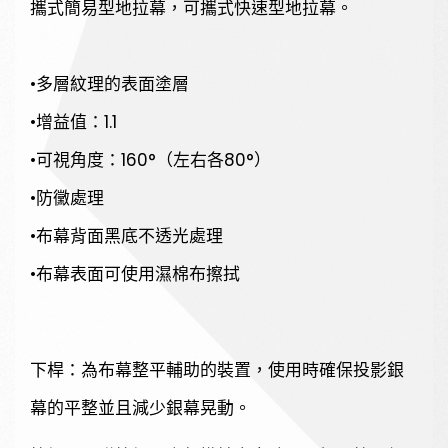
攜式簡易型地拉幕，可攜式快速型地拉幕。
•多層紋理的表面塗層
•增益值：1.1
•可視角度：160°（左右各80°）
•防黴處理
•布幕背面黑底不透光處理
•布幕表面可使用濕棉布擦拭
下桿：為布幕整平輔助的裝置，使用時確保投影銀
幕的平整並且減少銀幕晃動。