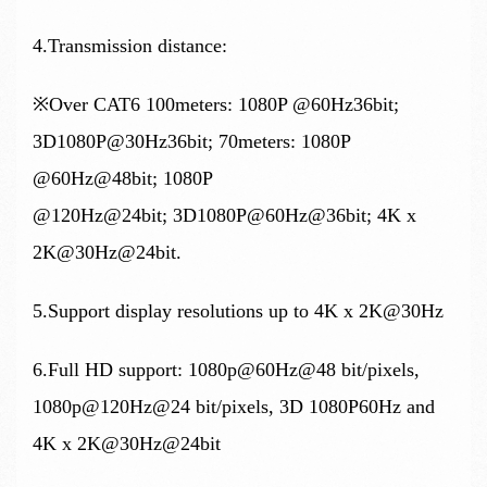
4.Transmission distance:
※Over CAT6 100meters: 1080P @60Hz36bit;
3D1080P@30Hz36bit; 70meters: 1080P
@60Hz@48bit; 1080P
@120Hz@24bit;
3D1080P@60Hz@36bit; 4K x
2K@30Hz@24bit.
5.Support display resolutions up to 4K x 2K@30Hz
6.Full HD support: 1080p@60Hz@48 bit/pixels,
1080p@120Hz@24 bit/pixels, 3D 1080P60Hz and
4K x 2K@30Hz@24bit