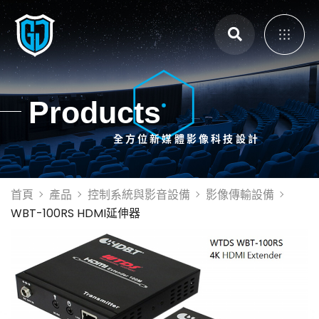
主選單
Products
全方位新媒體影像科技設計
展覽展示設計
體感互動裝置
3D Mapping
首頁
產品
控制系統與影音設備
影像傳輸設備
大畫面投影拼接
WBT-100RS HDMI延伸器
智能電控膜
全息影像系統
投影設備租賃
投影機