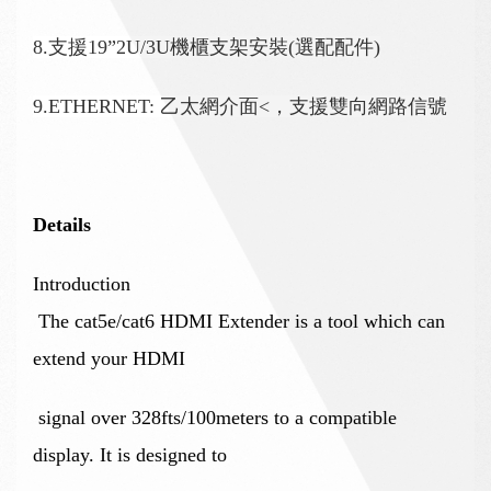
8.
支援
19”2U/3U
機櫃支架安裝
(
選配配件
)
9.ETHERNET:
乙太網介面
<
，支援雙向網路信號
Details
Introduction
The cat5e/cat6 HDMI Extender is a tool which can
extend your HDMI
signal over 328fts/100meters to a compatible
display. It is designed to