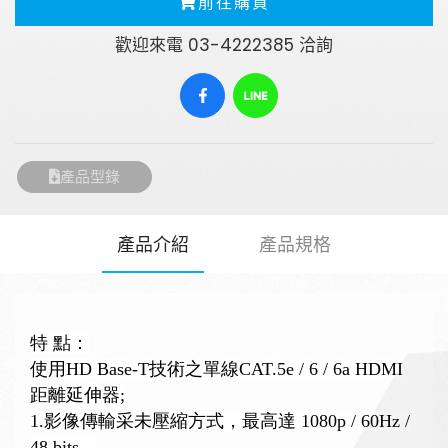
前往購買
歡迎來電 03-4222385 洽詢
產品型錄
產品介紹
產品規格
特 點：
請輸入關鍵字
使用
HD Base-T
技術之單線
CAT.5e / 6 / 6a HDMI
距離延伸器
;
1.
影像傳輸采未壓縮方式，最高達
1080p / 60Hz /
48 bits
，