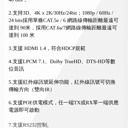
SEARCH
2.
支持
3D
、
4K x 2K/30Hz/24bit
；
1080p / 60Hz /
24 bits
採用單條
CAT.5e / 6
網路線傳輸距離最遠可
達到
90
米
，採用
CAT.6a/7
網路線傳輸距離最遠可
達到
100
米
3.
支援
HDMI 1.4
，符合
HDCP
規範
4.
支援
LPCM 7.1
、
Dolby TrueHD
、
DTS-HD
等數
位音訊
5.
支援紅外線訊號延伸功能，紅外線訊號可切換
傳輸方向（雙向
IR
）
6.
支援
POE
供電模式，任一端
TX
或
RX
單一端供應
電源即可啟動
7.
支援
RS232
控制
,