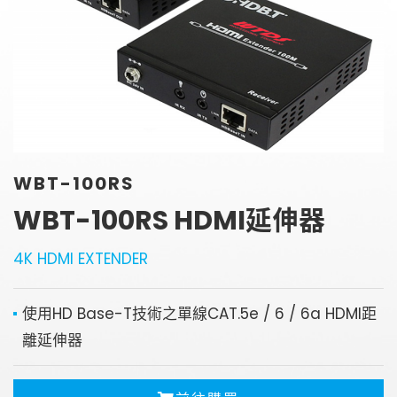
金字塔設備租賃
銀幕
全息金字塔
全息投影
顯示器
投影鏡頭
聯絡資訊
5G無線影音傳輸器
聯絡我們
控制系統與影音設備
WBT-100RS
參觀預約
4K高畫質抗光幕系列
WBT-100RS HDMI延伸器
4K HDMI EXTENDER
使用HD Base-T技術之單線CAT.5e / 6 / 6a HDMI距
離延伸器