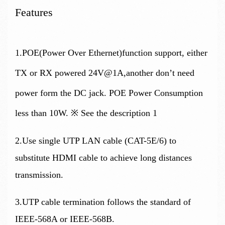
Features
1.POE(Power Over Ethernet)function support, either
TX or RX powered 24V@1A,another don’t need
power form the DC jack. POE Power Consumption
less
than 10W. ※ See the description 1
2.Use single UTP LAN cable (CAT-5E/6) to
substitute HDMI cable to achieve long distances
transmission.
3.UTP cable termination follows the standard of
IEEE-568A or IEEE-568B.