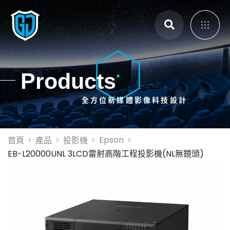
主選單
Products
全方位新媒體影像科技設計
展覽展示設計
體感互動裝置
3D Mapping
Epson
首頁
產品
投影機
大畫面投影拼接
EB-L20000UNL 3LCD雷射高階工程投影機(NL無鏡頭)
智能電控膜
全息影像系統
投影設備租賃
投影機