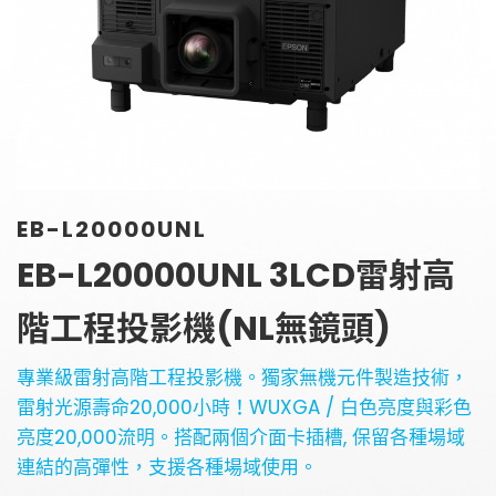
金字塔設備租賃
銀幕
全息金字塔
全息投影
顯示器
投影鏡頭
聯絡資訊
5G無線影音傳輸器
聯絡我們
控制系統與影音設備
EB-L20000UNL
參觀預約
4K高畫質抗光幕系列
EB-L20000UNL 3LCD雷射高
階工程投影機(NL無鏡頭)
專業級雷射高階工程投影機。獨家無機元件製造技術，
雷射光源壽命20,000小時！WUXGA / 白色亮度與彩色
亮度20,000流明。搭配兩個介面卡插槽, 保留各種場域
連結的高彈性，支援各種場域使用。