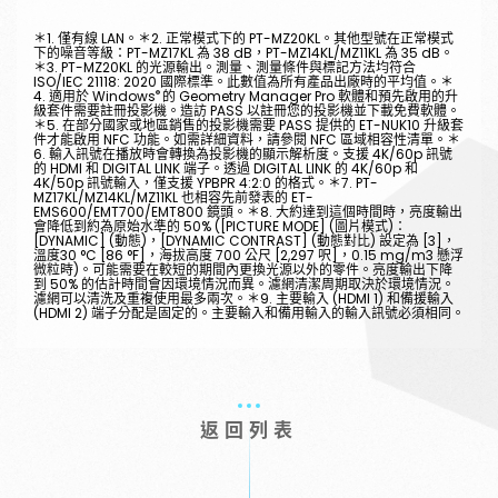
＊1. 僅有線 LAN。＊2. 正常模式下的 PT-MZ20KL。其他型號在正常模式
下的噪音等級：PT-MZ17KL 為 38 dB，PT-MZ14KL/MZ11KL 為 35 dB。
＊3. PT-MZ20KL 的光源輸出。測量、測量條件與標記方法均符合
ISO/IEC 21118: 2020 國際標準。此數值為所有產品出廠時的平均值。＊
®
4. 適用於 Windows
的 Geometry Manager Pro 軟體和預先啟用的升
級套件需要註冊投影機。造訪 PASS 以註冊您的投影機並下載免費軟體。
＊5. 在部分國家或地區銷售的投影機需要 PASS 提供的 ET-NUK10 升級套
件才能啟用 NFC 功能。如需詳細資料，請參閱 NFC 區域相容性清單。＊
6. 輸入訊號在播放時會轉換為投影機的顯示解析度。支援 4K/60p 訊號
的 HDMI 和 DIGITAL LINK 端子。透過 DIGITAL LINK 的 4K/60p 和
4K/50p 訊號輸入，僅支援 YPBPR 4:2:0 的格式。＊7. PT-
MZ17KL/MZ14KL/MZ11KL 也相容先前發表的 ET-
EMS600/EMT700/EMT800 鏡頭。＊8. 大約達到這個時間時，亮度輸出
會降低到約為原始水準的 50% ([PICTURE MODE] (圖片模式)：
[DYNAMIC] (動態)，[DYNAMIC CONTRAST] (動態對比) 設定為 [3]，
溫度30 °C [86 °F]，海拔高度 700 公尺 [2,297 呎]，0.15 mg/m3 懸浮
微粒時)。可能需要在較短的期間內更換光源以外的零件。亮度輸出下降
到 50% 的估計時間會因環境情況而異。濾網清潔周期取決於環境情況。
濾網可以清洗及重複使用最多兩次。＊9. 主要輸入 (HDMI 1) 和備援輸入
(HDMI 2) 端子分配是固定的。主要輸入和備用輸入的輸入訊號必須相同。
返回列表