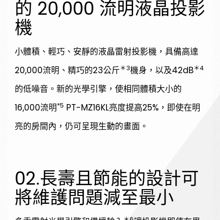
的 20,000 流明液晶投影
機
小體積、輕巧、安靜的液晶雷射投影機，具備高達
＊3
＊4
20,000流明、精巧的23公斤
機身，以及42dB
的低噪音。新的光學引擎，使相同體積大小的
請輸入關鍵字
*5
16,000流明
PT-MZ16KL亮度提高25%，即使在明
亮的房間內，仍可呈現生動的畫面。
SEARCH
02.長壽且節能的設計可
將維護問題減至最小
＊6