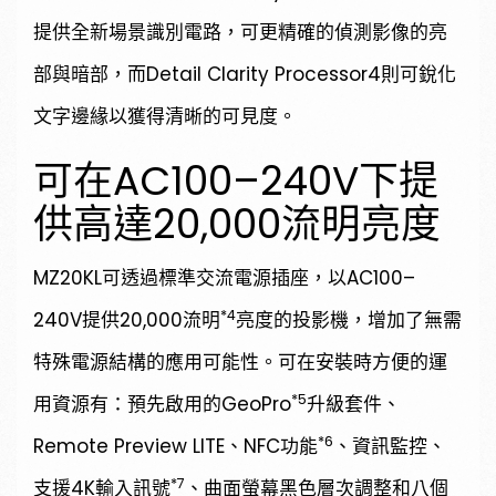
提供全新場景識別電路，可更精確的偵測影像的亮
部與暗部，而Detail Clarity Processor4則可銳化
文字邊緣以獲得清晰的可見度。
可在AC100–240V下提
供高達20,000流明亮度
MZ20KL可透過標準交流電源插座，以AC100–
*4
240V提供20,000流明
亮度的投影機，增加了無需
特殊電源結構的應用可能性。可在安裝時方便的運
*5
用資源有：預先啟用的GeoPro
升級套件、
*6
Remote Preview LITE、NFC功能
、資訊監控、
*7
支援4K輸入訊號
、曲面螢幕黑色層次調整和八個