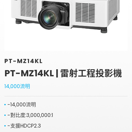
金字塔設備租賃
銀幕
全息金字塔
全息投影
顯示器
投影鏡頭
聯絡資訊
5G無線影音傳輸器
聯絡我們
控制系統與影音設備
PT-MZ14KL
參觀預約
4K高畫質抗光幕系列
PT-MZ14KL | 雷射工程投影機
14,000流明
-14,000流明
-對比度:3,000,000:1
-支援HDCP2.3