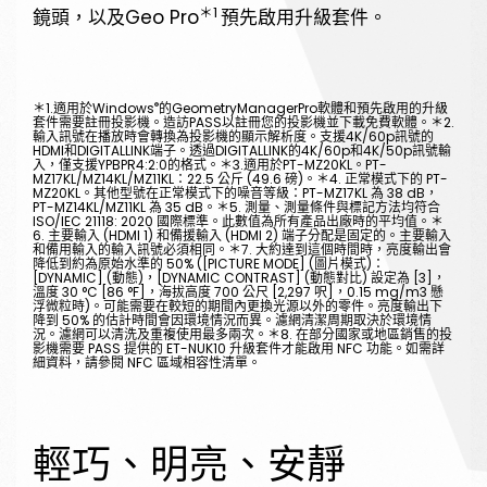
＊1
鏡頭，以及Geo Pro
預先啟用升級套件。
®
＊1.適用於Windows
的GeometryManagerPro軟體和預先啟用的升級
套件需要註冊投影機。造訪PASS以註冊您的投影機並下載免費軟體。＊2.
輸入訊號在播放時會轉換為投影機的顯示解析度。支援4K/60p訊號的
HDMI和DIGITALLINK端子。透過DIGITALLINK的4K/60p和4K/50p訊號輸
入，僅支援YPBPR4:2:0的格式。＊3.適用於PT-MZ20KL。PT-
MZ17KL/MZ14KL/MZ11KL：22.5 公斤 (49.6 磅)。＊4. 正常模式下的 PT-
MZ20KL。其他型號在正常模式下的噪音等級：PT-MZ17KL 為 38 dB，
PT-MZ14KL/MZ11KL 為 35 dB。＊5. 測量、測量條件與標記方法均符合
ISO/IEC 21118: 2020 國際標準。此數值為所有產品出廠時的平均值。＊
6. 主要輸入 (HDMI 1) 和備援輸入 (HDMI 2) 端子分配是固定的。主要輸入
和備用輸入的輸入訊號必須相同。＊7. 大約達到這個時間時，亮度輸出會
降低到約為原始水準的 50% ([PICTURE MODE] (圖片模式)：
[DYNAMIC] (動態)，[DYNAMIC CONTRAST] (動態對比) 設定為 [3]，
溫度 30 °C [86 °F]，海拔高度 700 公尺 [2,297 呎]，0.15 mg/m3 懸
浮微粒時)。可能需要在較短的期間內更換光源以外的零件。亮度輸出下
降到 50% 的估計時間會因環境情況而異。濾網清潔周期取決於環境情
況。濾網可以清洗及重複使用最多兩次。＊8. 在部分國家或地區銷售的投
影機需要 PASS 提供的 ET-NUK10 升級套件才能啟用 NFC 功能。如需詳
細資料，請參閱 NFC 區域相容性清單。
輕巧、明亮、安靜