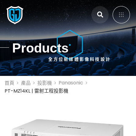
主選單
Products
全方位新媒體影像科技設計
展覽展示設計
體感互動裝置
3D Mapping
Panasonic
首頁
產品
投影機
大畫面投影拼接
PT-MZ14KL | 雷射工程投影機
智能電控膜
全息影像系統
投影設備租賃
投影機