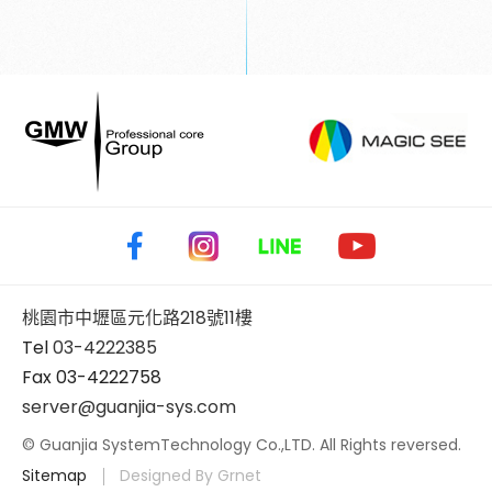
桃園市中壢區元化路218號11樓
Tel
03-4222385
Fax 03-4222758
server@guanjia-sys.com
© Guanjia SystemTechnology Co.,LTD. All Rights reversed.
Sitemap
Designed By Grnet