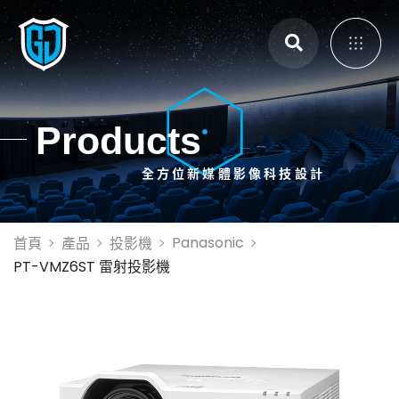
主選單
Products
全方位新媒體影像科技設計
展覽展示設計
體感互動裝置
3D Mapping
Panasonic
首頁
產品
投影機
大畫面投影拼接
PT-VMZ6ST 雷射投影機
智能電控膜
全息影像系統
投影設備租賃
投影機