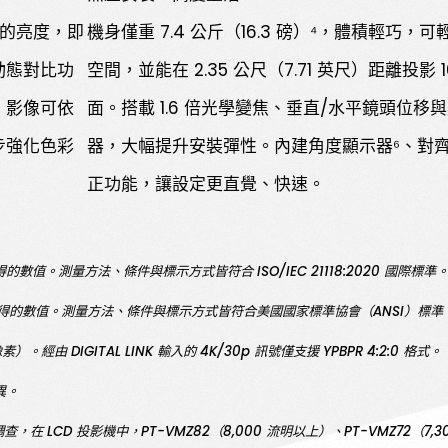
¹的亮度，即
機身僅重 7.4 公斤（16.3 磅）⁴，體積輕巧，
動態對比功
空間，並能在 2.35 公尺（7.71 英尺）距離投影 
。影像可依
面。搭載 1.6 倍光學變焦、垂直/水平鏡頭位移
步強化色彩
器，大幅提升安裝彈性。內建角度顯示器⁶、對
正功能，讓設定更直覺、快速。
 時所測得的數值。測量方法、條件與標示方式皆符合 ISO/IEC 21118:2020 
標準] 時所測得的數值。測量方法、條件與標示方式皆符合美國國家標準協會（ANSI
）。經由 DIGITAL LINK 輸入的 4K/30p 訊號僅支援 YPBPR 4:2:0 格式。
請輸入關鍵字
異。
的調查，在 LCD 投影機中，PT-VMZ82（8,000 流明以上）、PT-VMZ72（7