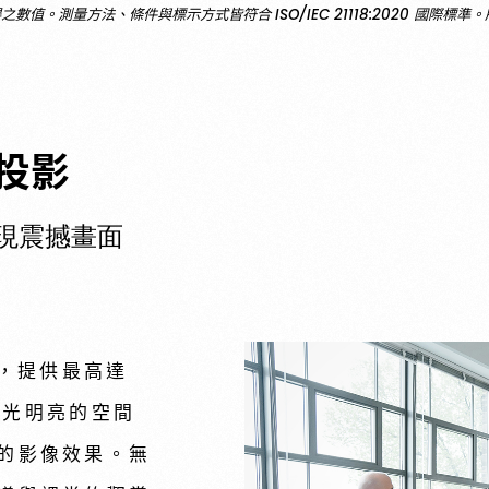
所測得之數值。測量方法、條件與標示方式皆符合 ISO/IEC 21118:2020 國
投影
呈現震撼畫面
擎，提供最高達
想進一步瞭
在燈光明亮的空間
「參觀預約
的影像效果。無
繫，謝謝!