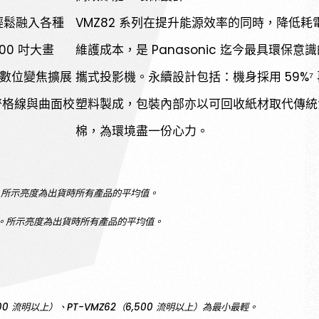
可輕鬆融入各種
VMZ82 系列在提升能源效率的同時，降低耗
100 吋大畫
維護成本，是 Panasonic 迄今最具環保意
與數位變焦擴展
攜式投影機。永續設計包括：機身採用 59%⁷
齊格線與曲面校
塑料製成，包裝內部亦以可回收紙材取代傳統
棉，為環境盡一份心力。
國際標準。所示亮度為出貨時所有產品的平均值。
）標準。所示亮度為出貨時所有產品的平均值。
,300 流明以上）、PT-VMZ62（6,500 流明以上）為最小最輕。