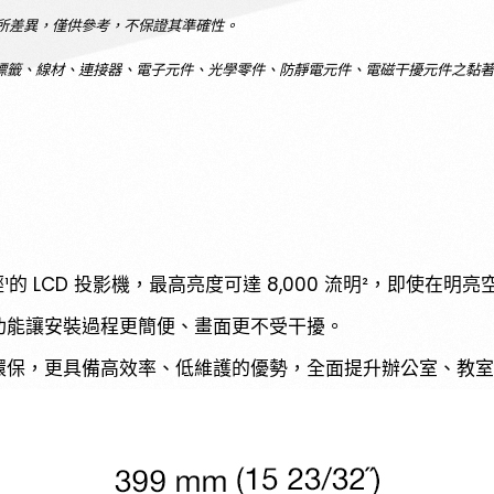
有所差異，僅供參考，不保證其準確性。
SEARCH
、標籤、線材、連接器、電子元件、光學零件、防靜電元件、電磁干擾元件之黏
輕¹的 LCD 投影機，最高亮度可達 8,000 流明²，即使
功能讓安裝過程更簡便、畫面更不受干擾。
環保，更具備高效率、低維護的優勢，全面提升辦公室、教室
台中歌劇院
沉浸式投