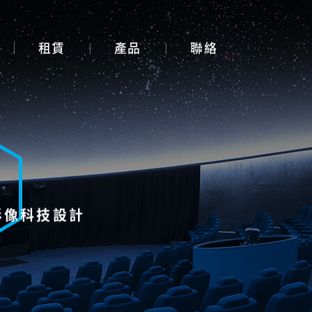
租賃
產品
聯絡
展覽展示設計
體感互動裝置
3D Mapping
大畫面投影拼接
影像科技設計
智能電控膜
全息影像系統
投影機