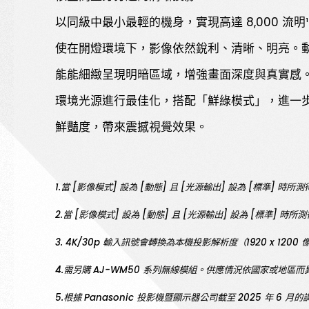
以同級中最小最輕的機身，實現高達 8,000 流明
使在開燈環境下，影像依然銳利、清晰、明亮。
能能細緻呈現明暗區域，增強畫面深度與真實感
環境光源進行最佳化，搭配「鮮綠模式」，進一
鮮豔度，帶來震撼視覺效果。
1.當 [影像模式] 設為 [動態] 且 [光源輸出] 設為 [標準]
2.當 [影像模式] 設為 [動態] 且 [光源輸出] 設為 [
3. 4K/30p 輸入訊號會轉換為本機投影解析度（1920 x 1200 像素
4.需另購 AJ-WM50 系列無線模組。供應情況依國家或地區而
5.根據 Panasonic 投影機暨顯示器公司截至 2025 年 6 月