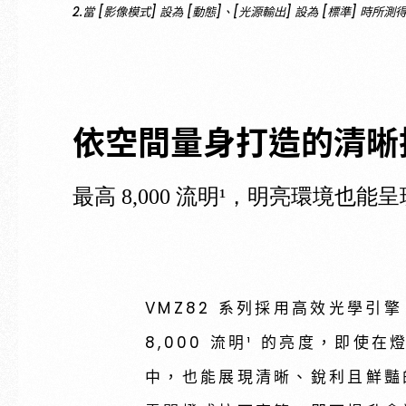
2.當 [影像模式] 設為 [動態]、[光源輸出] 設為 [標準] 時
依空間量身打造的清晰
最高 8,000 流明¹，明亮環境也能
VMZ82 系列採用高效光學引
8,000 流明¹ 的亮度，即使
中，也能展現清晰、銳利且鮮豔