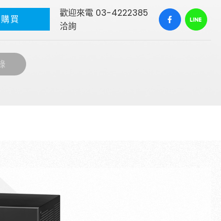
歡迎來電 03-4222385
往購買
洽詢
錄