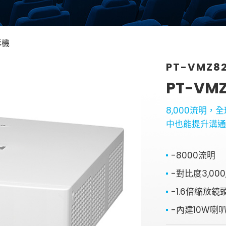
銀幕
全息金字塔
影機
全息投影
顯示器
PT-VMZ8
投影鏡頭
PT-VM
5G無線影音傳輸器
控制系統與影音設
8,000流明，
備
中也能提升溝
4K高畫質抗光幕系
列
-8000流明
-對比度3,000,
-1.6倍縮放鏡
-內建10W喇