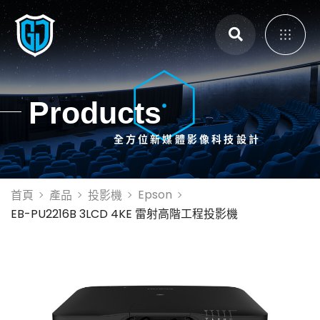
主選單
Products
全方位新媒體影像科技設計
展覽展示設計
體感互動裝置
3D Mapping
Epson
首頁
產品
投影機
大畫面投影拼接
EB-PU2216B 3LCD 4KE 雷射高階工程投影機
智能電控膜
全息影像系統
投影設備租賃
投影機