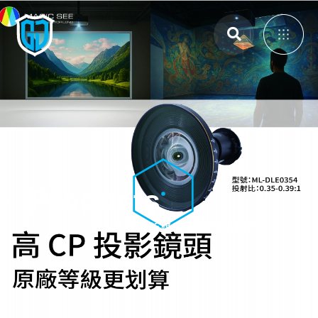
主選單
展覽展示設計
體感互動裝置
3D Mapping
Products
大畫面投影拼接
智能電控膜
全方位新媒體影像科技設計
全息影像系統
投影設備租賃
投影機