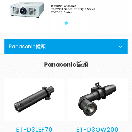
金字塔設備租賃
銀幕
全息金字塔
全息投影
顯示器
投影鏡頭
聯絡資訊
Panasonic鏡頭
5G無線影音傳輸器
聯絡我們
控制系統與影音設備
參觀預約
Panasonic鏡頭
4K高畫質抗光幕系列
請輸入關鍵字
ET-D3LEF70
ET-D3QW200