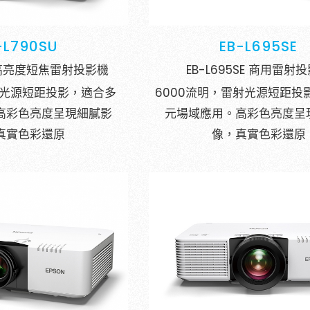
台中歌劇院
沉浸式投
-L790SU
EB-L695SE
U 高亮度短焦雷射投影機
EB-L695SE 商用雷射
雷射光源短距投影，適合多
6000流明，雷射光源短距投
高彩色亮度呈現細膩影
元場域應用。高彩色亮度呈
真實色彩還原
像，真實色彩還原