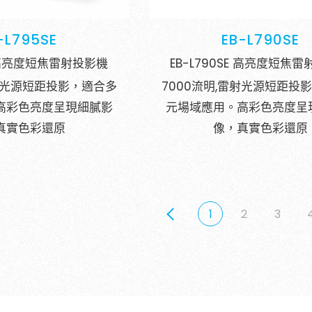
-L795SE
EB-L790SE
想進一步瞭
SE 高亮度短焦雷射投影機
EB-L790SE 高亮度短焦
「參觀預約
雷射光源短距投影，適合多
7000流明,雷射光源短距投
繫，謝謝!
高彩色亮度呈現細膩影
元場域應用。高彩色亮度呈
真實色彩還原
像，真實色彩還原
參觀預約
1
2
3