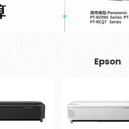
銀幕
全息金字塔
全息投影
顯示器
投影鏡頭
5G無線影音傳輸器
Epson
控制系統與影音設
備
4K高畫質抗光幕系
列