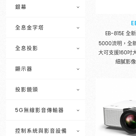
銀幕
E
全息金字塔
EB-815E
5000流明，
全息投影
大可支援160
細膩影
顯示器
投影鏡頭
5G無線影音傳輸器
控制系統與影音設備