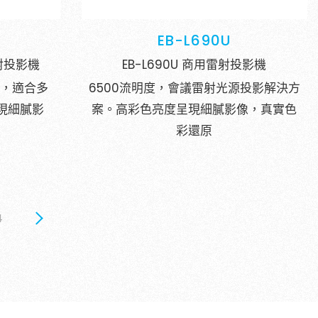
EB-L690U
解冠嘉產品及服務，歡迎您點擊下方
雷射投影機
EB-L690U 商用雷射投影機
」進入填寫表單，我們將盡快與您聯
影，適合多
6500流明度，會議雷射光源投影解決方
現細膩影
案。高彩色亮度呈現細膩影像，真實色
彩還原
4