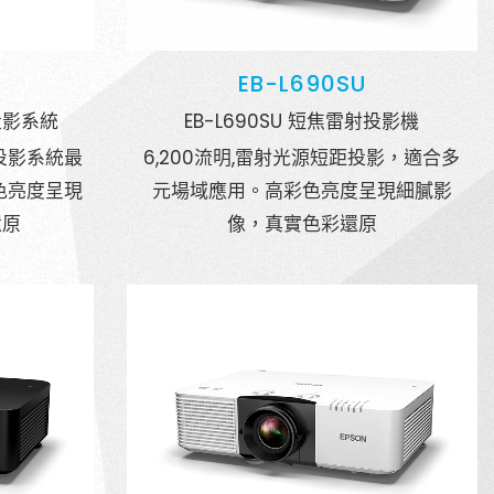
EB-L690SU
投影系統
EB-L690SU 短焦雷射投影機
投影系統最
6,200流明,雷射光源短距投影，適合多
色亮度呈現
元場域應用。高彩色亮度呈現細膩影
還原
像，真實色彩還原