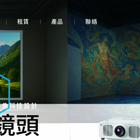
租賃
產品
聯絡
展覽展示設計
體感互動裝置
3D Mapping
大畫面投影拼接
智能電控膜
影像科技設計
全息影像系統
投影機