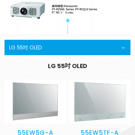
請輸入關鍵字
金字塔設備租賃
銀幕
全息金字塔
全息投影
顯示器
SEARCH
投影鏡頭
聯絡資訊
LG 55吋 OLED
5G無線影音傳輸器
聯絡我們
控制系統與影音設備
參觀預約
LG 55吋 OLED
4K高畫質抗光幕系列
55EW5G-A
55EW5TF-A