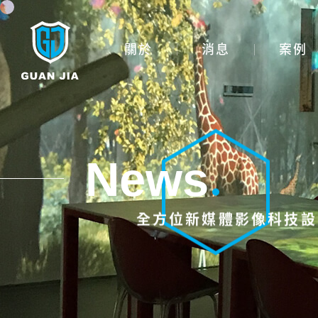
主選單
關於
消息
案例
News
全方位新媒體影像科技設
投影設備租賃