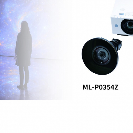
想進一步瞭
「參觀預約
繫，謝謝!