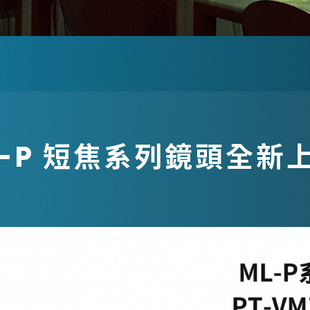
銀幕
全息金字塔
全息投影
顯示器
投影鏡頭
5G無線影音傳輸器
ML-P 短焦系列鏡頭全新上
控制系統與影音設
備
4K高畫質抗光幕系
列