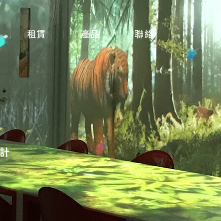
租賃
產品
聯絡
展覽展示設計
體感互動裝置
3D Mapping
大畫面投影拼接
計
智能電控膜
全息影像系統
投影機