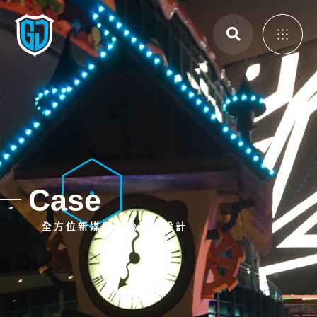
主選單
展覽展示設計
體感互動裝置
3D Mapping
Case
大畫面投影拼接
智能電控膜
全方位新媒體影像科技設計
全息影像系統
投影設備租賃
投影機