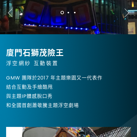
金字塔設備租賃
銀幕
全息金字塔
全息投影
顯示器
投影鏡頭
聯絡資訊
5G無線影音傳輸器
廈門石獅茂險王
聯絡我們
控制系統與影音設備
浮空網紗 互動裝置
參觀預約
4K高畫質抗光幕系列
GMW 團隊於2017 年主題樂園又一代表作
結合互動及手繪酷甩
與主題IP體感脫口秀
和全國首創蕭敬騰主題浮空劇場