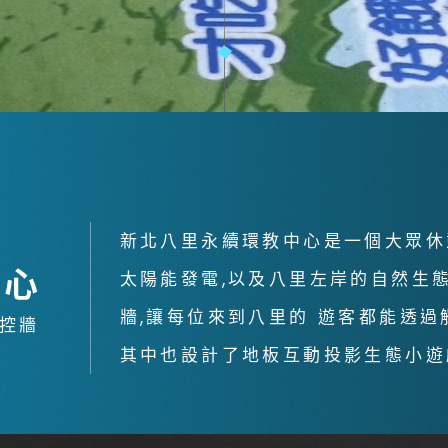
銀幕
全息金字塔
全息投影
顯示器
投影鏡頭
5G無線影音傳輸器
控制系統與影音設
新北八里永續環教中心是一個大眾休
備
中心
4K高畫質抗光幕系
太陽能發電,以及八里左岸的自然生
列
牆,讓每位來到八里的 遊客都能透
觸控牆
其中也設計了地板互動投影生態小遊