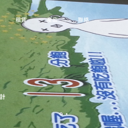
租賃
產品
聯絡
展覽展示設計
體感互動裝置
3D Mapping
大畫面投影拼接
智能電控膜
計
全息影像系統
投影機