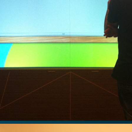
想進一步瞭
「參觀預約
繫，謝謝!